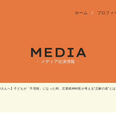
ホーム
プロフィ
MEDIA
・ メディア出演情報 ・
んへ】子どもが「不登校」になった時…児童精神科医が考える“正解の道”とは（with c