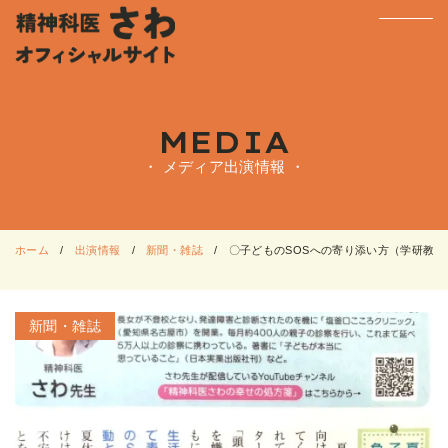
MEDIA
・ メディア出演情報 ・
ホーム
出演情報
新聞・雑誌
〇子どものSOSへの寄り添い方（学研教室
新聞・雑誌