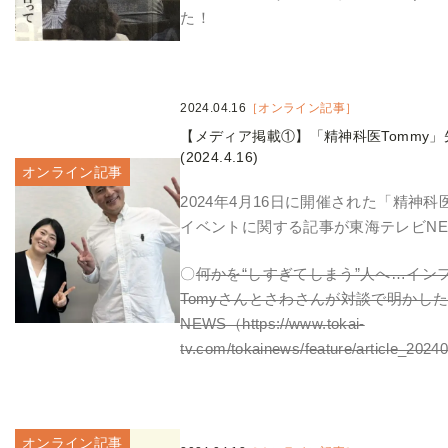
た！
2024.04.16
［オンライン記事］
【メディア掲載①】「精神科医Tommy
(2024.4.16)
オンライン記事
2024年4月16日に開催された「精神科
イベントに関する記事が東海テレビNE
〇
何かを“しすぎてしまう”人へ…イン
Tomyさんとさわさんが対談で明かした
NEWS（https://www.tokai-
tv.com/tokainews/feature/article_202
オンライン記事