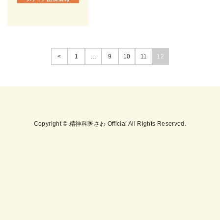
<
1
…
9
10
11
12
Copyright © 精神科医さわ Official All Rights Reserved.