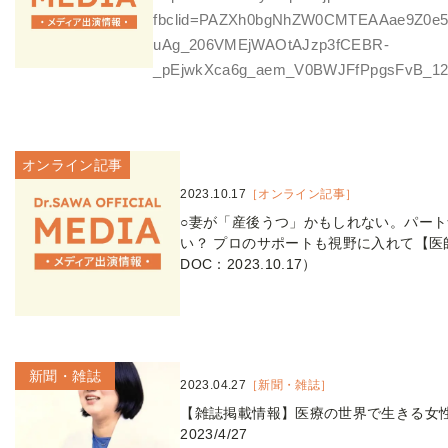
fbclid=PAZXh0bgNhZW0CMTEAAae9Z0e
uAg_206VMEjWAOtAJzp3fCEBR-
_pEjwkXca6g_aem_V0BWJFfPpgsFvB_12
オンライン記事
2023.10.17
［オンライン記事］
○妻が「産後うつ」かもしれない。パー
い？ プロのサポートも視野に入れて【医師監
DOC：2023.10.17）
新聞・雑誌
2023.04.27
［新聞・雑誌］
【雑誌掲載情報】医療の世界で生きる女性たち
2023/4/27